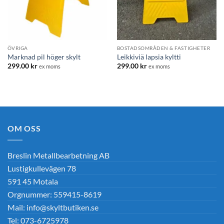
ÖVRIGA
BOSTADSOMRÅDEN & FASTIGHETER
Marknad pil höger skylt
Leikkiviä lapsia kyltti
299.00
kr
299.00
kr
ex moms
ex moms
OM OSS
Breslin Metallbearbetning AB
Lustigkullevägen 78
591 45 Motala
Orgnummer: 559415-8619
Mail: info@skyltbutiken.se
Tel: 073-6725978