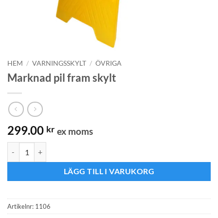
HEM
/
VARNINGSSKYLT
/
ÖVRIGA
Marknad pil fram skylt
299.00
kr
ex moms
Marknad pil fram skylt mängd
LÄGG TILL I VARUKORG
Artikelnr:
1106