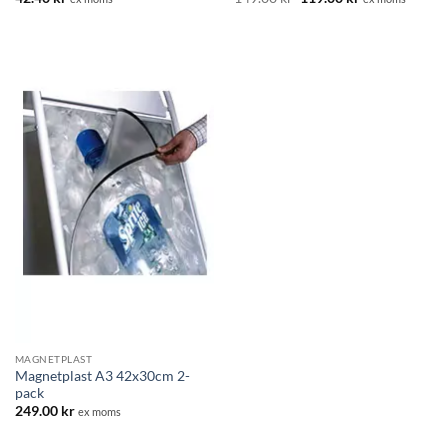
ursprungliga
nuvarande
priset
priset
var:
är:
149.00 kr.
119.00 kr.
MAGNETPLAST
Magnetplast A3 42x30cm 2-
pack
249.00
kr
ex moms