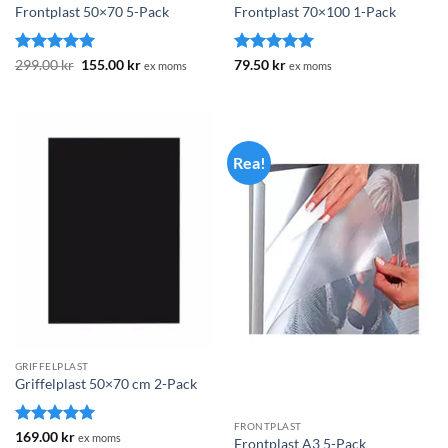
Frontplast 50×70 5-Pack
Frontplast 70×100 1-Pack
Betygsatt
Det
5
Det
Betygsatt
5
299.00
kr
155.00
kr
79.50
kr
ex moms
ex moms
ursprungliga
nuvarande
av 5
av 5
priset
priset
var:
är:
299.00 kr.
155.00 kr.
Rea!
GRIFFELPLAST
Griffelplast 50×70 cm 2-Pack
FRONTPLAST
Betygsatt
5
169.00
kr
ex moms
Frontplast A3 5-Pack