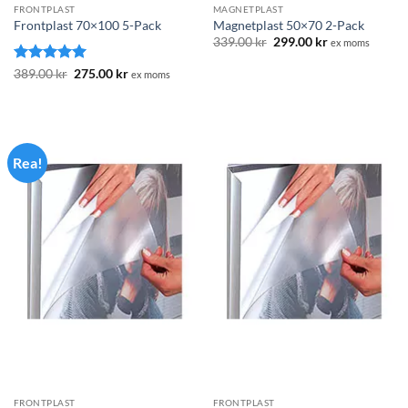
FRONTPLAST
MAGNETPLAST
Frontplast 70×100 5-Pack
Magnetplast 50×70 2-Pack
Det
Det
339.00
kr
299.00
kr
ex moms
ursprungliga
nuvarande
priset
priset
Betygsatt
Det
5
Det
389.00
kr
275.00
kr
ex moms
var:
är:
ursprungliga
nuvarande
av 5
339.00 kr.
299.00 kr.
priset
priset
var:
är:
389.00 kr.
275.00 kr.
Rea!
FRONTPLAST
FRONTPLAST