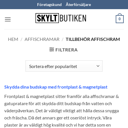
Skip
Företagskund
Återförsäljare
to
content
0
HEM
/
AFFISCHRAMAR
/
TILLBEHÖR AFFISCHRAM
FILTRERA
Skydda dina budskap med frontplast & magnetplast
Frontplast & magnetplast sitter framför alla affischramar &
gatupratare för att skydda ditt budskap från vatten och
väderpåverkan. Det är väldigt viktigt att hålla dessa snygga
och fräscha. Då det annars ger ett oseriöst intryck. Våra
plaster är av väldigt hög kvalité och vi har detta som en