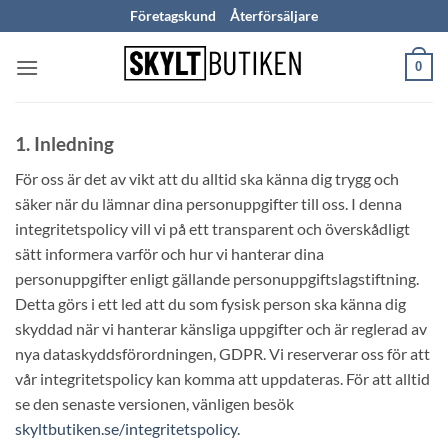
Skip
Företagskund
Återförsäljare
to
content
0
1. Inledning
För oss är det av vikt att du alltid ska känna dig trygg och
säker när du lämnar dina personuppgifter till oss. I denna
integritetspolicy vill vi på ett transparent och överskådligt
sätt informera varför och hur vi hanterar dina
personuppgifter enligt gällande personuppgiftslagstiftning.
Detta görs i ett led att du som fysisk person ska känna dig
skyddad när vi hanterar känsliga uppgifter och är reglerad av
nya dataskyddsförordningen, GDPR. Vi reserverar oss för att
vår integritetspolicy kan komma att uppdateras. För att alltid
se den senaste versionen, vänligen besök
skyltbutiken.se/integritetspolicy
.