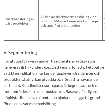
Sa
me
vå
Vi skickar direktmarknadsföring via e-
Marknadsföring av
vå
post och SMS med generella kampanjer
våra produkter
di
och specifika erbjudanden.
Säg
pr
nyh
6. Segmentering
För att uppfylla vissa ändamål segmenterar vi data som
genereras ifrån kunders köp. Detta gör vi för att på ett bättre
sätt få en indikation hur kunder upplever våra tjänster och
produkter så att vi kan utveckla och förbättra nuvarande
sortiment. Kundinsikter som sparas är begränsade och rör
mest om ålder, kön och e-postadress. Baserat på tidigare
köphistorik kan även framtida erbjudanden ligga till grund
för delar av vår marknadsföring.