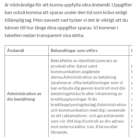
är nödvändiga för att kunna uppfylla våra ändamål. Uppgifter
kan också komma att sparas under den tid som krävs enligt
tillämplig lag. Men oavsett vad tycker vi det är viktigt att du
känner till hur länge dina uppgifter sparas. Vi kommer i
tabellen nedan transparent visa detta.
Ändamål
Behandlingar som utförs
La
Bekräftelse av identitet.Leverans av
produkt eller tjänst samt
Kö
kommunikation angående
ha
denna.Administration av betalning
dig
(analyserar vilka betallösningar som vi
pe
kan erbjuda dig genom kontroll mot din
nöd
Administration av
betalningshistorik eller inhämtning av
sk
din beställning
kreditupplysningar ifrån
vå
kreditupplysningsbolag).Administration
di
och kommunikation med dig i avseende
kö
av ett reklamations- och garantiärende
sa
som rör ditt köp.Kontroll av din adress
lä
mot externa källor, t.ex. Klarna eller
kö
liknande.