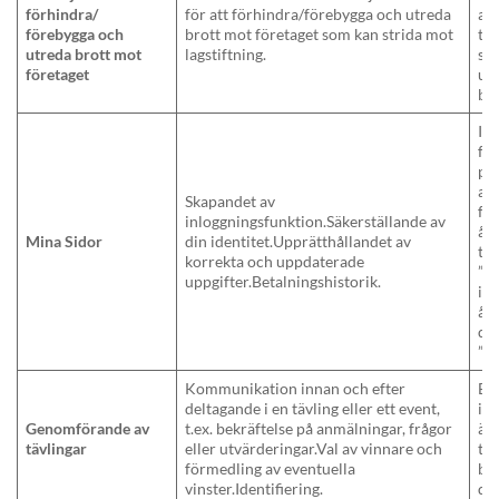
förhindra/
för att förhindra/förebygga och utreda
at
förebygga och
brott mot företaget som kan strida mot
ti
utreda brott mot
lagstiftning.
sä
företaget
ut
bro
In
för
pe
att
Skapandet av
ful
inloggningsfunktion.Säkerställande av
åt
Mina Sidor
din identitet.Upprätthållandet av
til
korrekta och uppdaterade
”M
uppgifter.Betalningshistorik.
int
åt
du
”Mi
Kommunikation innan och efter
Ber
deltagande i en tävling eller ett event,
in
Genomförande av
t.ex. bekräftelse på anmälningar, frågor
är 
tävlingar
eller utvärderingar.Val av vinnare och
til
förmedling av eventuella
ber
vinster.Identifiering.
del