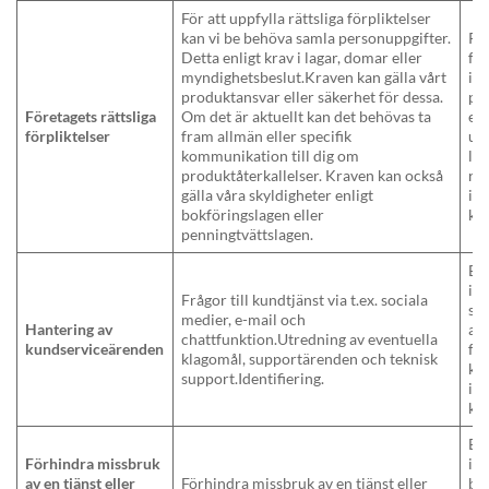
För att uppfylla rättsliga förpliktelser
kan vi be behöva samla personuppgifter.
Rät
Detta enligt krav i lagar, domar eller
för
myndighetsbeslut.Kraven kan gälla vårt
in
produktansvar eller säkerhet för dessa.
pe
Företagets rättsliga
Om det är aktuellt kan det behövas ta
enl
förpliktelser
fram allmän eller specifik
upp
kommunikation till dig om
lä
produktåterkallelser. Kraven kan också
rät
gälla våra skyldigheter enligt
int
bokföringslagen eller
kö
penningtvättslagen.
Ber
in
Frågor till kundtjänst via t.ex. sociala
so
medier, e-mail och
Hantering av
att
chattfunktion.Utredning av eventuella
kundserviceärenden
fö
klagomål, supportärenden och teknisk
ku
support.Identifiering.
int
ku
Ber
Förhindra missbruk
int
av en tjänst eller
Förhindra missbruk av en tjänst eller
ber