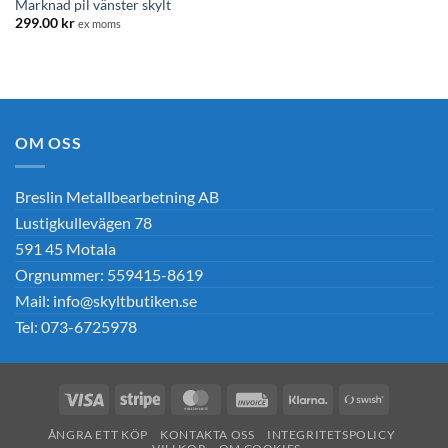
Marknad pil vänster skylt
299.00
kr
ex moms
OM OSS
Breslin Metallbearbetning AB
Lustigkullevägen 78
591 45 Motala
Orgnummer: 559415-8619
Mail: info@skyltbutiken.se
Tel: 073-6725978
Visa
Stripe
MasterCard
Invoice
Klarna
Swish
(SE)
ÅNGRA ETT KÖP
KONTAKTA OSS
INTEGRITETSPOLICY