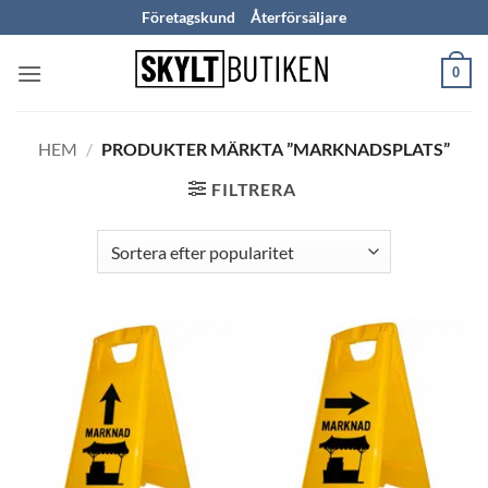
Skip
Företagskund
Återförsäljare
to
content
0
HEM
/
PRODUKTER MÄRKTA ”MARKNADSPLATS”
FILTRERA