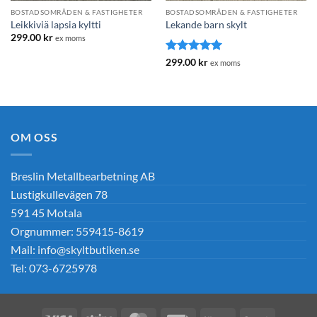
BOSTADSOMRÅDEN & FASTIGHETER
BOSTADSOMRÅDEN & FASTIGHETER
Leikkiviä lapsia kyltti
Lekande barn skylt
299.00
kr
ex moms
Betygsatt
5
299.00
kr
ex moms
av 5
OM OSS
Breslin Metallbearbetning AB
Lustigkullevägen 78
591 45 Motala
Orgnummer: 559415-8619
Mail: info@skyltbutiken.se
Tel: 073-6725978