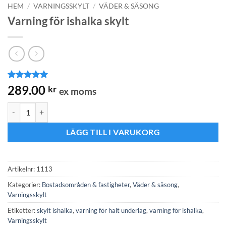
HEM
/
VARNINGSSKYLT
/
VÄDER & SÄSONG
Varning för ishalka skylt
Betygsatt
1
5
289.00
kr
ex moms
av 5
baserat på
Varning för ishalka skylt mängd
kundrecension
LÄGG TILL I VARUKORG
Artikelnr:
1113
Kategorier:
Bostadsområden & fastigheter
,
Väder & säsong
,
Varningsskylt
Etiketter:
skylt ishalka
,
varning för halt underlag
,
varning för ishalka
,
Varningsskylt