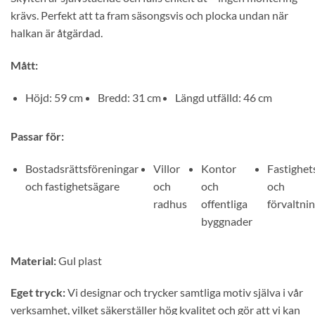
krävs. Perfekt att ta fram säsongsvis och plocka undan när
halkan är åtgärdad.
Mått:
Höjd: 59 cm
Bredd: 31 cm
Längd utfälld: 46 cm
Passar för:
Bostadsrättsföreningar
Villor
Kontor
Fastighet
och fastighetsägare
och
och
och
radhus
offentliga
förvaltni
byggnader
Material:
Gul plast
Eget tryck:
Vi designar och trycker samtliga motiv själva i vår
verksamhet, vilket säkerställer hög kvalitet och gör att vi kan