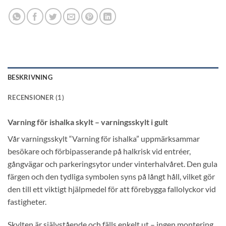
BESKRIVNING
RECENSIONER (1)
Varning för ishalka skylt – varningsskylt i gult
Vår varningsskylt “Varning för ishalka” uppmärksammar
besökare och förbipasserande på halkrisk vid entréer,
gångvägar och parkeringsytor under vinterhalvåret. Den gula
färgen och den tydliga symbolen syns på långt håll, vilket gör
den till ett viktigt hjälpmedel för att förebygga fallolyckor vid
fastigheter.
Skylten är självstående och fälls enkelt ut – ingen montering