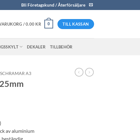
Bli Företagskund / Återförsäljare
0
VARUKORG /
0.00
KR
TILL KASSAN
NGSSKYLT
DEKALER
TILLBEHÖR
ISCHRAMAR A3
t 25mm
)
ck av aluminium
- beständig