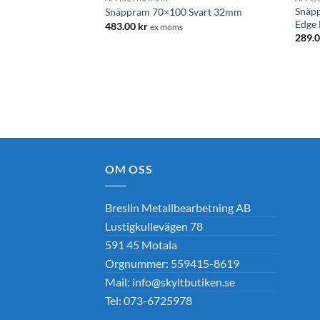
Snäp
Snäppram 70×100 Svart 32mm
Edge 
483.00
kr
ex moms
289.
OM OSS
Breslin Metallbearbetning AB
Lustigkullevägen 78
591 45 Motala
Orgnummer: 559415-8619
Mail: info@skyltbutiken.se
Tel: 073-6725978