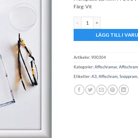
Färg: Vit
Snäppram A3 Vit 25mm mängd
LÄGG TILL I VA
Artikelnr:
900304
Kategorier:
Affischramar
,
Affischra
Etiketter:
A3
,
Affischram
,
Snäppram