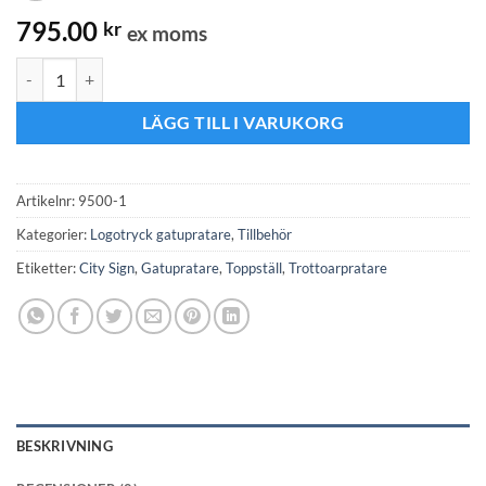
795.00
kr
ex moms
Logotryck 2 sidor flerfärgstryck mängd
LÄGG TILL I VARUKORG
Artikelnr:
9500-1
Kategorier:
Logotryck gatupratare
,
Tillbehör
Etiketter:
City Sign
,
Gatupratare
,
Toppställ
,
Trottoarpratare
BESKRIVNING