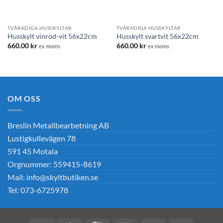
TVÅRADIGA HUSSKYLTAR
TVÅRADIGA HUSSKYLTAR
Husskylt vinröd-vit 56x22cm
Husskylt svartvit 56x22cm
660.00
kr
660.00
kr
ex moms
ex moms
OM OSS
Breslin Metallbearbetning AB
Lustigkullevägen 78
591 45 Motala
Orgnummer: 559415-8619
Mail: info@skyltbutiken.se
Tel: 073-6725978