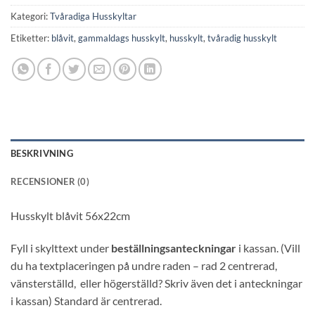
Kategori:
Tvåradiga Husskyltar
Etiketter:
blåvit
,
gammaldags husskylt
,
husskylt
,
tvåradig husskylt
BESKRIVNING
RECENSIONER (0)
Husskylt blåvit 56x22cm
Fyll i skylttext under
beställningsanteckningar
i kassan. (Vill
du ha textplaceringen på undre raden – rad 2 centrerad,
vänsterställd, eller högerställd? Skriv även det i anteckningar
i kassan) Standard är centrerad.