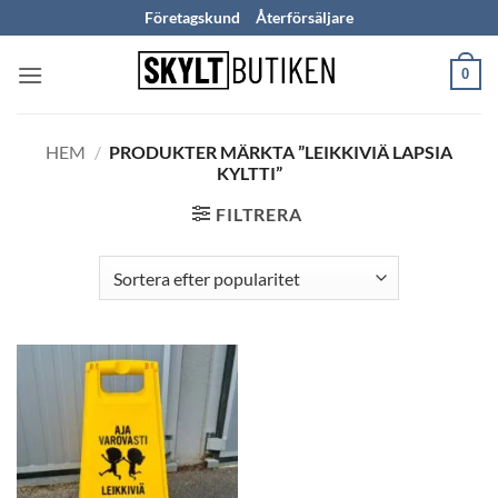
Skip
Företagskund
Återförsäljare
to
content
0
HEM
/
PRODUKTER MÄRKTA ”LEIKKIVIÄ LAPSIA
KYLTTI”
FILTRERA