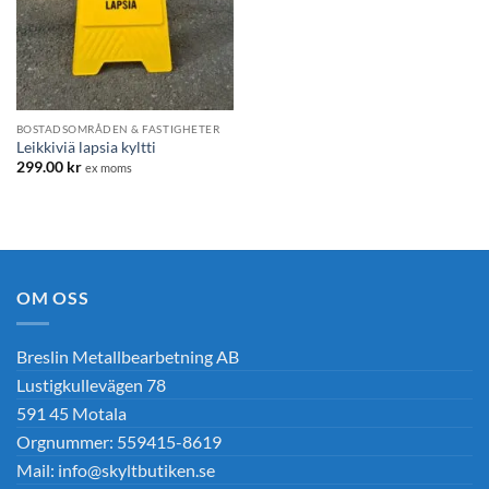
BOSTADSOMRÅDEN & FASTIGHETER
Leikkiviä lapsia kyltti
299.00
kr
ex moms
OM OSS
Breslin Metallbearbetning AB
Lustigkullevägen 78
591 45 Motala
Orgnummer: 559415-8619
Mail: info@skyltbutiken.se