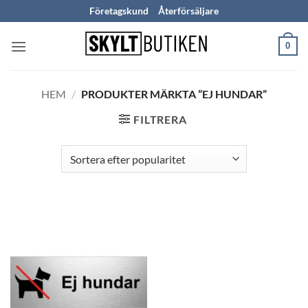
Skip
Företagskund
Återförsäljare
to
content
0
HEM
/
PRODUKTER MÄRKTA ”EJ HUNDAR”
FILTRERA