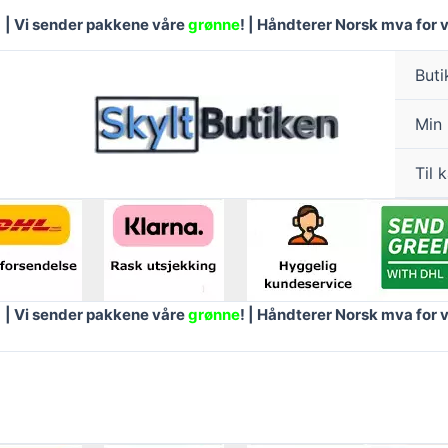
m
|
Vi sender pakkene våre
grønne
! |
H
åndterer Norsk mva for 
Buti
Min
Til 
m
|
Vi sender pakkene våre
grønne
! |
H
åndterer Norsk mva for 