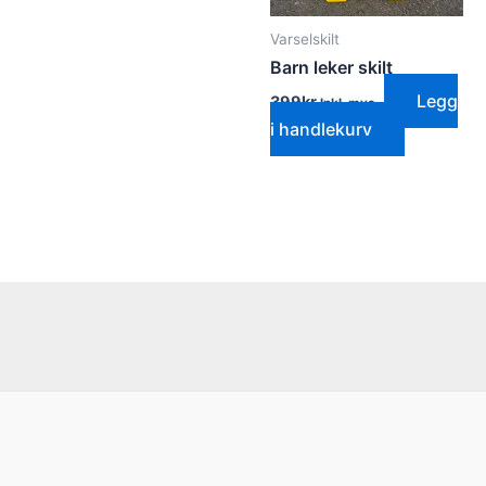
Varselskilt
Barn leker skilt
Legg
399
kr
Inkl. mva.
i handlekurv